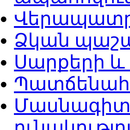
Վերապատր
Ձկան պաշա
Սարքերի և
Պատճենահ
Մասնագիտ
ունակությ