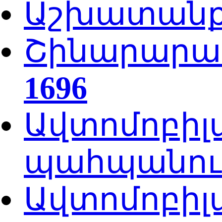
Աշխատան
Շինարարա
1696
Ավտոմոբիլ
պահպանում
Ավտոմոբիլ