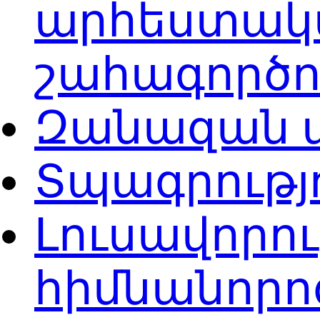
արհեստակա
շահագործո
Զանազան 
Տպագրությ
Լուսավորու
հիմնանորո