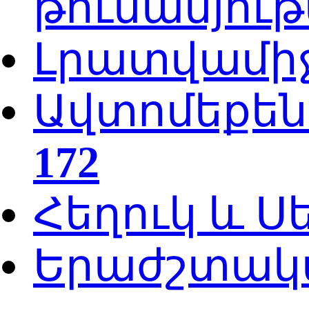
թունանյութ
Լրատվամի
Ավտոմեքե
172
Հեղուկ և 
Երաժշտակ