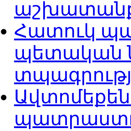
աշխատան
Հատուկ պ
պետական 
տպագրությ
Ավտոմեքե
պատրաստ