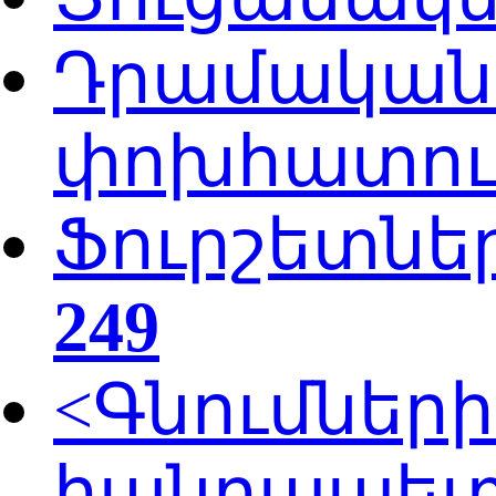
Դրամական 
փոխհատուց
Ֆուրշետնե
249
<Գնումներ
հանրապետ