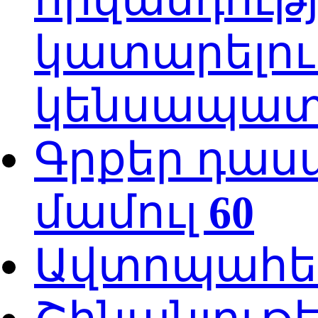
կատարելու
կենսապատվ
Գրքեր դաս
մամուլ
60
Ավտոպահե