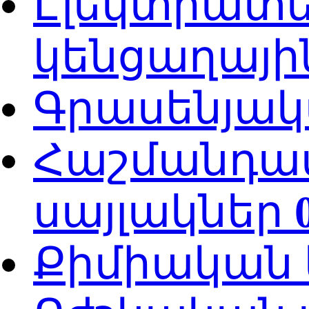
Էլեկտրատ
կենցաղայի
Գրասենյակ
Հաշմանդա
սայլակներ
Քիմիական 