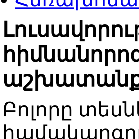
Լուսավորու
հիմնանորո
աշխատանք
Բոլորը տեսն
համակարգո