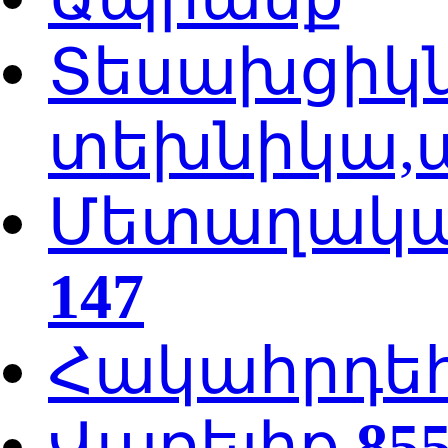
Տեսախցիկն
տեխնիկա,ա
Մետաղական
147
Հակահրդե
Վառելիք
85