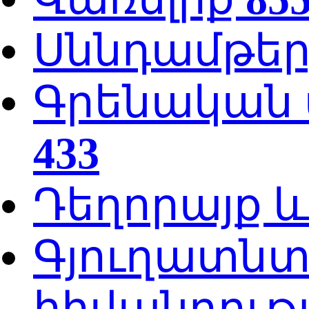
Սննդամթե
Գրենական պ
433
Դեղորայք 
Գյուղատնտ
հիվանդութ