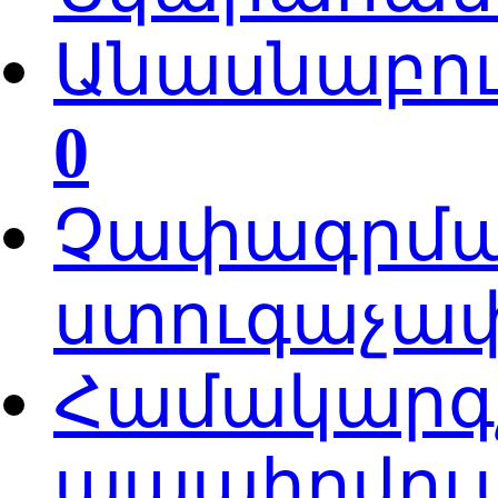
Անասնաբուծ
0
Չափագրման
ստուգաչափ
Համակարգչ
ապահովում