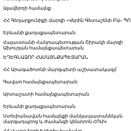
Ալավերդի համայնք
ՀՀ Գեղարքունիքի մարզի «Վերին Գետաշենի ԲԱ» Պ
Երևանի քաղաքապետարան
Հայաստանի Հանրապետության Շիրակի մարզի
Ախուրյան համայնքապետարան
ԵՂԵԳՆԱՁՈՐ ՀԱՄԱՅՆՔԱՊԵՏԱՐԱՆ
ՀՀ Արագածոտնի մարզպետի աշխատակազմ
Գավառ համայնքապետարան
Արտաշատի համայնքապետարան
Երևանի քաղաքապետարան
Ստեփանավան համայնքի մանկապատանեկան
մարզադպրոց և ժամանցի կենտրոն ՀՈԱԿ
ՀՀ Վայոց ձորի Եղեգիս համայնք