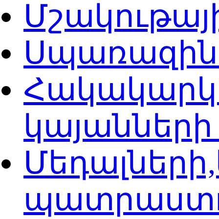
Մշակութայ
Սպառազին
Հակակարկտ
կայաններ
Մեդալների
պատրաստ