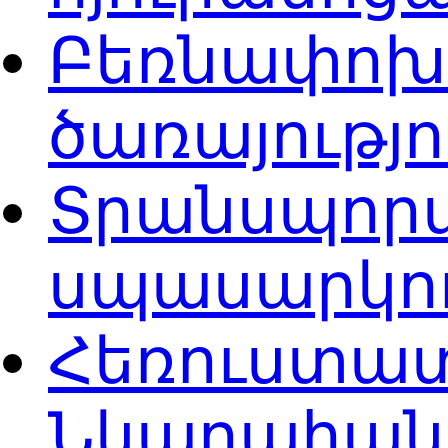
Բեռնափոխա
ծառայությ
Տրանսպորտ
սպասարկու
Հեռուստատ
Նկարահանո