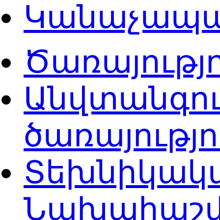
Կանաչապ
Ծառայությ
Անվտանգու
ծառայությ
Տեխնիկակա
Նախահաշվ