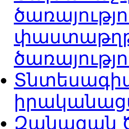
ծառայությ
փաստաթղթ
ծառայությ
Տնտեսագիտ
իրականացմ
Զանազան Ծ