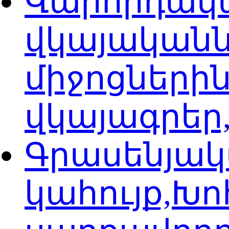
Վարորդակ
վկայականն
միջոցների
վկայագրեր
Գրասենյակ
կահույք,Խ