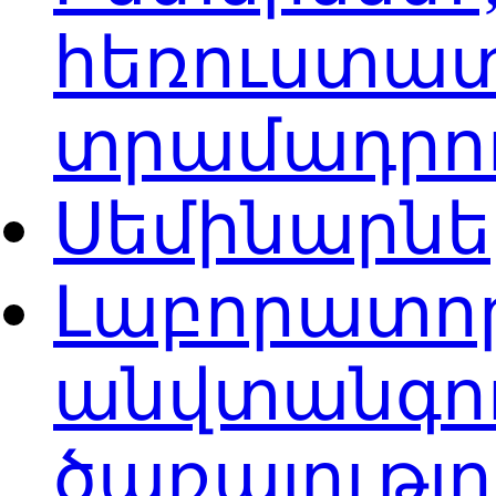
հեռուստատ
տրամադրո
Սեմինարն
Լաբորատոր
անվտանգու
ծառայությ