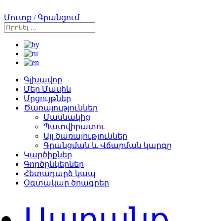
Մուտք / Գրանցում
Գլխավոր
Մեր Մասին
Մրցույթներ
Ծառայություններ
Մասնակից
Պատվիրատու
Այլ ծառայություններ
Գրանցման և Վճարման կարգը
Կարծիքներ
Գործընկերներ
Հետադարձ կապ
Օգտակար ծրագրեր
Ապրանք