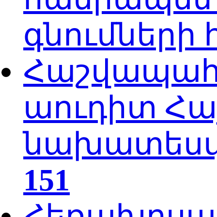
գնումների
Հաշվապահա
աուդիտ Հա
նախատեսվա
151
Հեռախոսակ