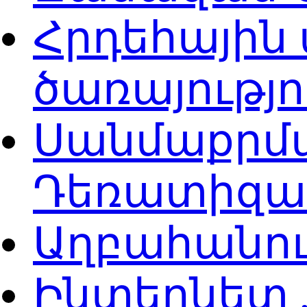
Հրդեհային
ծառայությ
Սանմաքրմա
Դեռատիզաց
Աղբահանու
Ինտերնետ ,