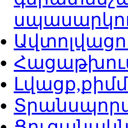
սպասարկո
Ավտոլվացո
Հացաթխու
Լվացք,քիմ
Տրանսպոր
Ցուցանակն