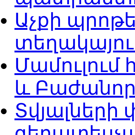
Աչքի պրոթ
տեղակայո
Մամուլում
և Բաժանոր
Տվյալների
գերատեսչա