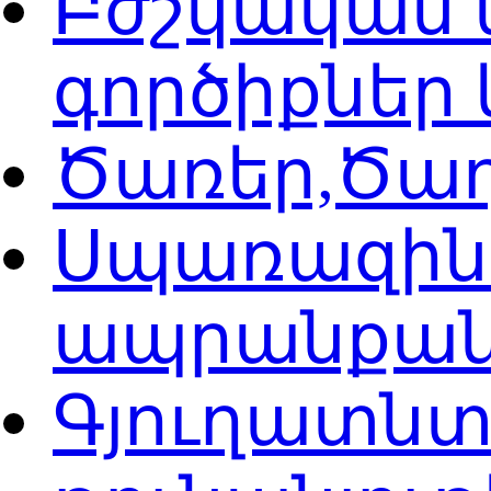
Բժշկական 
գործիքներ
Ծառեր,Ծաղ
Սպառազին
ապրանքանյ
Գյուղատն