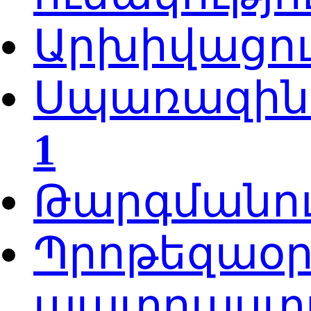
Արխիվացո
Սպառազինո
1
Թարգմանու
Պրոթեզաօ
պատրաստու