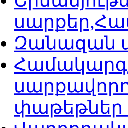
Շինանյութ
սարքեր,Հ
Զանազան 
Համակարգ
սարքավորո
փաթեթներ