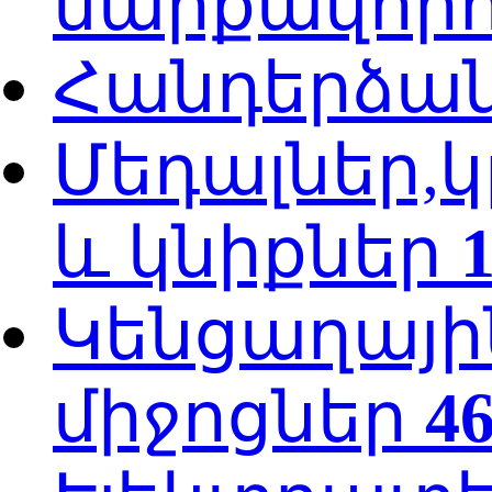
սարքավորո
Հանդերձա
Մեդալներ,կ
և կնիքներ
Կենցաղայի
միջոցներ
4