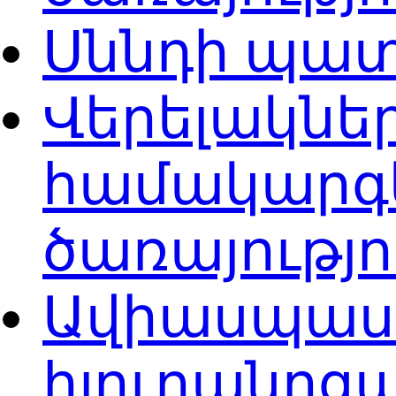
Սննդի պատ
Վերելակներ
համակարգ
ծառայությ
Ավիասպասա
հյուրանոցա