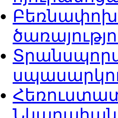
Բեռնափոխա
ծառայությ
Տրանսպորտ
սպասարկու
Հեռուստատ
Նկարահանո