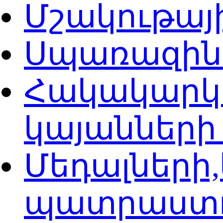
Մշակութայ
Սպառազին
Հակակարկտ
կայաններ
Մեդալների
պատրաստ