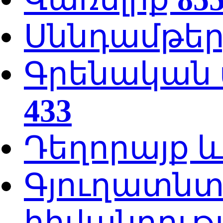
Սննդամթե
Գրենական պ
433
Դեղորայք 
Գյուղատնտ
հիվանդութ