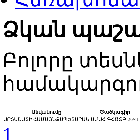
Ձկան պաշար
Բոլորը տեսն
համակարգո
Անվանումը
Ծածկագիր
ԱՐՏԱՇԱՏԻ ՀԱՄԱՅՆՔԱՊԵՏԱՐԱՆ
ԱՄԱՀ-ԳՀԾՁԲ-26/41
1