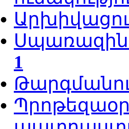
Արխիվացո
Սպառազինո
1
Թարգմանու
Պրոթեզաօ
պատրաստու