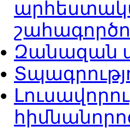
արհեստակա
շահագործո
Զանազան 
Տպագրությ
Լուսավորու
հիմնանորո