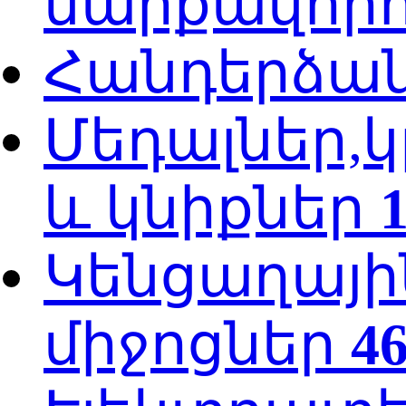
սարքավորո
Հանդերձա
Մեդալներ,կ
և կնիքներ
Կենցաղայի
միջոցներ
4