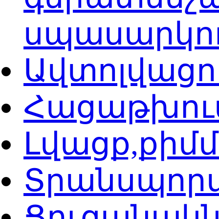
սպասարկո
Ավտոլվացո
Հացաթխու
Լվացք,քիմ
Տրանսպոր
Ցուցանակն