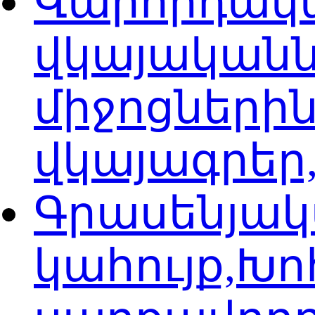
Վարորդակ
վկայականն
միջոցների
վկայագրեր
Գրասենյակ
կահույք,Խ