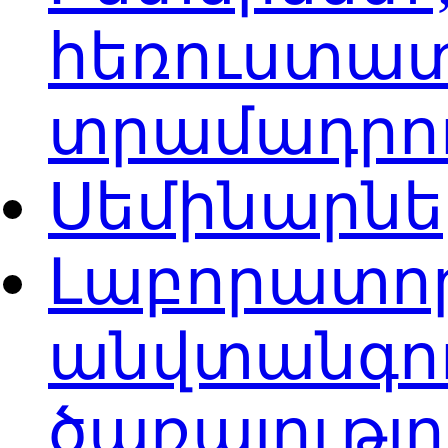
հեռուստատ
տրամադրո
Սեմինարն
Լաբորատոր
անվտանգու
ծառայությ