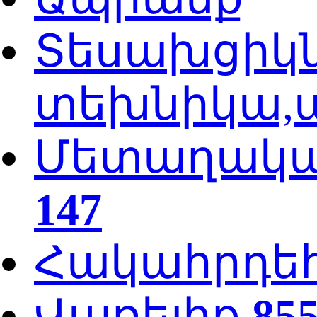
Տեսախցիկն
տեխնիկա,ա
Մետաղական
147
Հակահրդե
Վառելիք
85