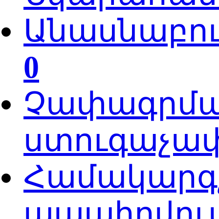
Անասնաբուծ
0
Չափագրման
ստուգաչափ
Համակարգչ
ապահովում