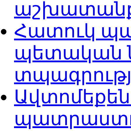
աշխատան
Հատուկ պ
պետական 
տպագրությ
Ավտոմեքե
պատրաստ