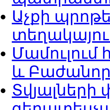
Աչքի պրոթ
տեղակայո
Մամուլում
և Բաժանոր
Տվյալների
գերատեսչա