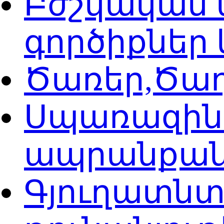
Բժշկական 
գործիքներ
Ծառեր,Ծաղ
Սպառազին
ապրանքանյ
Գյուղատն