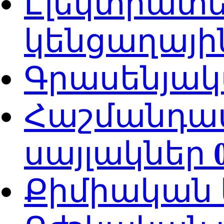
Էլեկտրատ
կենցաղայի
Գրասենյակ
Հաշմանդա
սայլակներ
Քիմիական 