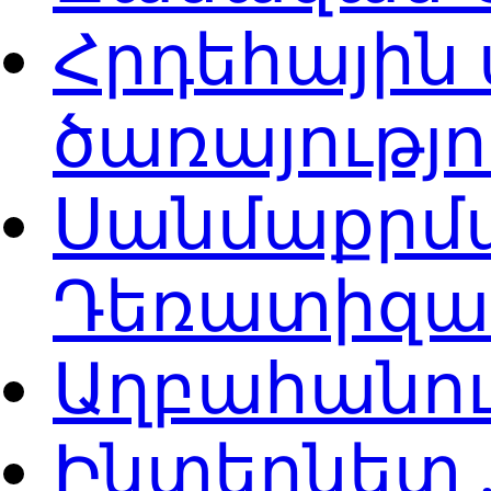
Հրդեհային
ծառայությ
Սանմաքրմա
Դեռատիզաց
Աղբահանու
Ինտերնետ ,