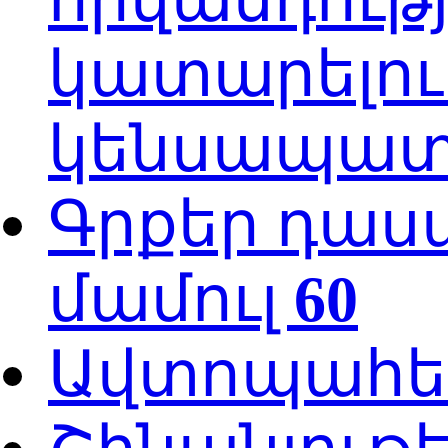
կատարելու
կենսապատվ
Գրքեր դաս
մամուլ
60
Ավտոպահե