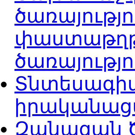
ծառայությ
փաստաթղթ
ծառայությ
Տնտեսագիտ
իրականացմ
Զանազան Ծ