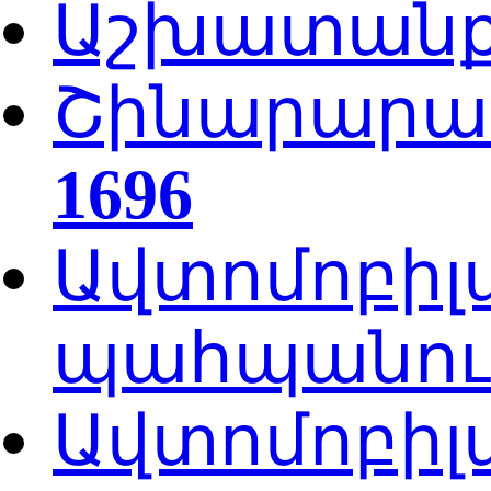
Աշխատան
Շինարարա
1696
Ավտոմոբիլ
պահպանում
Ավտոմոբիլ