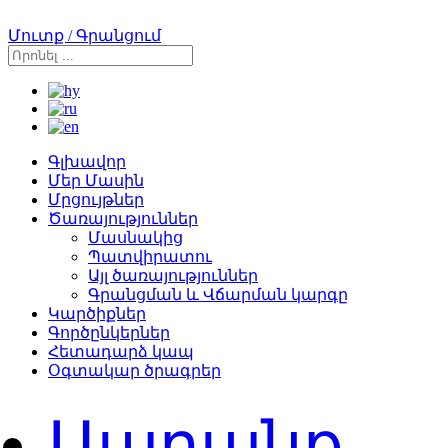
Մուտք / Գրանցում
Գլխավոր
Մեր Մասին
Մրցույթներ
Ծառայություններ
Մասնակից
Պատվիրատու
Այլ ծառայություններ
Գրանցման և Վճարման կարգը
Կարծիքներ
Գործընկերներ
Հետադարձ կապ
Օգտակար ծրագրեր
Ապրանք