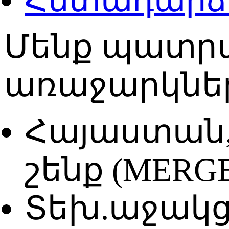
Հետադարձ
Մենք պատրա
առաջարկներ
Հայաստան, 
շենք (MERG
Տեխ.աջակցու