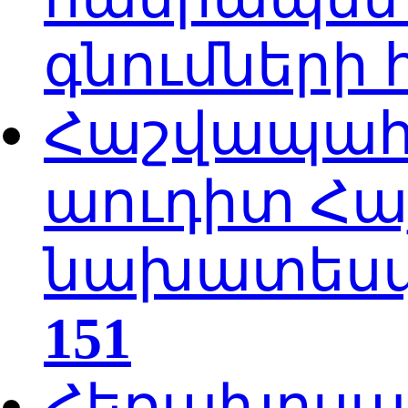
գնումների
Հաշվապահա
աուդիտ Հա
նախատեսվա
151
Հեռախոսակ