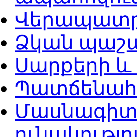
Վերապատր
Ձկան պաշա
Սարքերի և
Պատճենահ
Մասնագիտ
ունակությ