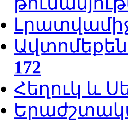
թունանյութ
Լրատվամի
Ավտոմեքե
172
Հեղուկ և 
Երաժշտակ