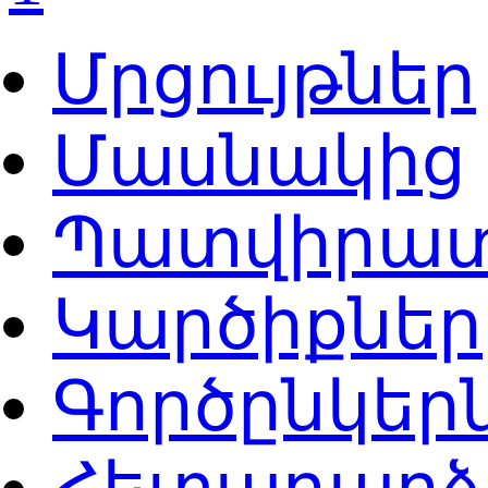
Մրցույթներ
Մասնակից
Պատվիրատ
Կարծիքներ
Գործընկեր