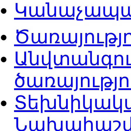
Կանաչապ
Ծառայությ
Անվտանգու
ծառայությ
Տեխնիկակա
Նախահաշվ