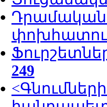
Դրամական 
փոխհատուց
Ֆուրշետնե
249
<Գնումներ
հանրապետ