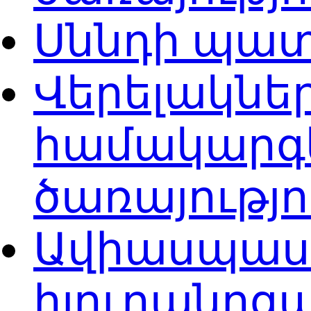
Սննդի պատ
Վերելակներ
համակարգ
ծառայությ
Ավիասպասա
հյուրանոցա