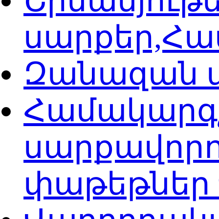
Շինանյութ
սարքեր,Հ
Զանազան 
Համակարգ
սարքավորո
փաթեթներ