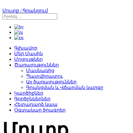
Մուտք / Գրանցում
Գլխավոր
Մեր Մասին
Մրցույթներ
Ծառայություններ
Մասնակից
Պատվիրատու
Այլ ծառայություններ
Գրանցման և Վճարման կարգը
Կարծիքներ
Գործընկերներ
Հետադարձ կապ
Օգտակար ծրագրեր
Մուտք