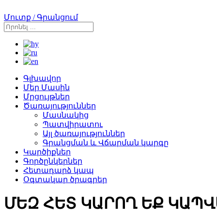
Մուտք / Գրանցում
Գլխավոր
Մեր Մասին
Մրցույթներ
Ծառայություններ
Մասնակից
Պատվիրատու
Այլ ծառայություններ
Գրանցման և Վճարման կարգը
Կարծիքներ
Գործընկերներ
Հետադարձ կապ
Օգտակար ծրագրեր
ՄԵԶ ՀԵՏ ԿԱՐՈՂ ԵՔ ԿԱՊՎ