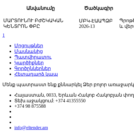
Անվանումը
Ծածկագիր
ՄԱՐՏՈՒՆՈՒ ԲԺՇԿԱԿԱՆ
Պրոթ
ՄԲԿ-ԷԱԱՊՁԲ
ԿԵՆՏՐՈՆ ՓԲԸ
2026-13
և վե
1
Մրցույթներ
Մասնակից
Պատվիրատու
Կարծիքներ
Գործընկերներ
Հետադարձ կապ
Մենք պատրաստ ենք քննարկել Ձեր բոլոր առաջարկ
Հայաստան, 0033, Երևան Հակոբ Հակոբյան փող.,
Տեխ.աջակցում: +374 41355550
+374 98 875588
info@eltender.am