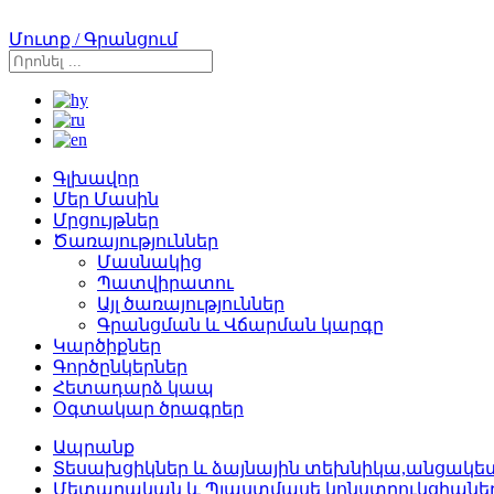
Մուտք / Գրանցում
Գլխավոր
Մեր Մասին
Մրցույթներ
Ծառայություններ
Մասնակից
Պատվիրատու
Այլ ծառայություններ
Գրանցման և Վճարման կարգը
Կարծիքներ
Գործընկերներ
Հետադարձ կապ
Օգտակար ծրագրեր
Ապրանք
Տեսախցիկներ և ձայնային տեխնիկա,անցակետ
Մետաղական և Պլաստմասե կոնստրուկցիանե