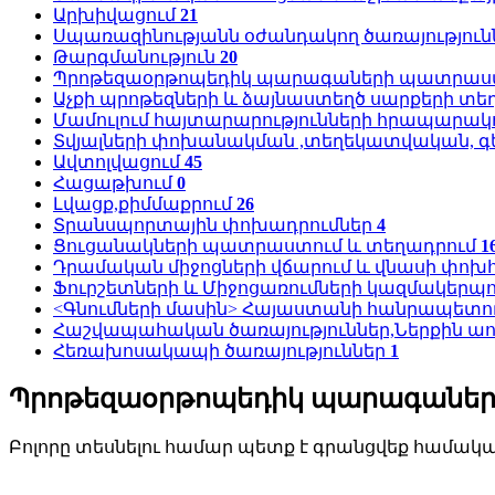
Արխիվացում
21
Սպառազինությանն օժանդակող ծառայություն
Թարգմանություն
20
Պրոթեզաօրթոպեդիկ պարագաների պատրաստ
Աչքի պրոթեզների և ձայնաստեղծ սարքերի տե
Մամուլում հայտարարությունների հրապարակ
Տվյալների փոխանակման ,տեղեկատվական, գ
Ավտոլվացում
45
Հացաթխում
0
Լվացք,քիմմաքրում
26
Տրանսպորտային փոխադրումներ
4
Ցուցանակների պատրաստում և տեղադրում
1
Դրամական միջոցների վճարում և վնասի փո
Ֆուրշետների և Միջոցառումների կազմակերպ
<Գնումների մասին> Հայաստանի հանրապետու
Հաշվապահական ծառայություններ,Ներքին ա
Հեռախոսակապի ծառայություններ
1
Պրոթեզաօրթոպեդիկ պարագաների
Բոլորը տեսնելու համար պետք է գրանցվեք համակ