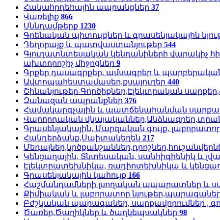
Հակահրդեհային ապրանքներ
37
Վառելիք
866
Սննդամթերք
1230
Գրենական պիտույքներ և գրասենյակային նյու
Դեղորայք և պատվաստանյութեր
544
Գյուղատնտեսական կենդանիների վարակիչ հ
ախտորոշիչ միջոցներ
9
Գրքեր դասագրքեր, ամսագրեր և պարբերական
Ավտոպահեստամասեր,քսայուղեր
440
Շինանյութեր-Գործիքներ,Էլեկտրական սարքե
Զանազան ապրանքներ
376
Համակարգչային և պատճենահանման սարքավո
Վարորդական վկայականներ,Անձնագրեր,տրա
Գրասենյակային, Մարզական գույք, լաբորատո
Հանդերձանք,Սպիտակեղեն
217
Մեդալներ,կրծքանշաններ,դրոշներ,հուշանվերն
Կենցաղային, Տնտեսական, սանհիգիենիկ և լվա
Էլեկտրատեխնիկա, ռադիոտեխնիկա և կենցաղ
Գրասենյակային կահույք
166
Հաշմանդամների լսողական ապարատներ և ս
Քիմիական և լաբորատոր նյութեր,պարագանե
Բժշկական պարագաներ, սարքավորումներ , գ
Ծառեր,Ծաղիկներ և ծաղկեպսակներ
98