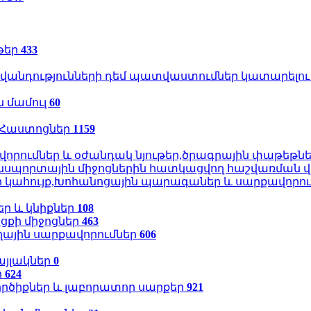
թեր
433
իվանդությունների դեմ պատվաստումներ կատարել
 մամուլ
60
ր,Հաստոցներ
1159
րումներ և օժանդակ նյութեր,ծրագրային փաթեթն
նսպորտային միջոցներին հատկացվող հաշվառման 
ր կահույք,Խոհանոցային պարագաներ և սարքավորո
եր և կնիքներ
108
ցքի միջոցներ
463
ային սարքավորումներ
606
այլակներ
0
ր
624
ործիքներ և լաբորատոր սարքեր
921