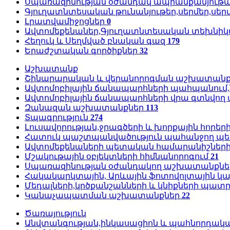
Սպառազինության օժանդակ ապրանքանյութա
Գյուղատնտեսական թունանյութեր,սերմեր,սեր
Լրատվամիջոցներ
0
Ավտոմեքենաներ,Գյուղատնտեսական տեխնի
Հեղուկ և Սեղմված բնական գազ
179
Երաժշտական գործիքներ
32
Աշխատանք
Շինարարական և վերանորոգման աշխատան
Ավտոմոբիլային ճանապարհների պահպանում,
Ավտոմոբիլային ճանապարհների վրա գտնվող
Զանազան աշխատանքներ
113
Տպագրություն
274
Լուսավորության,ջրագծերի և խորքային հոր
Հատուկ պաշտպանվածություն պահանջող պ
Ավտոմեքենաների պետական համարանիշներ
Մշակութային օբյեկտների հիմնանորոգում
21
Սպառազինության օժանդակող աշխատանքն
Հակակարկտային, Արևային ֆոտովոլտային 
Մեդալների,կրծքանշանների և կնիքների պա
Կանաչապատման աշխատանքներ
22
Ծառայություն
Անվտանգության,ինկասացիոն և պահնորդակա