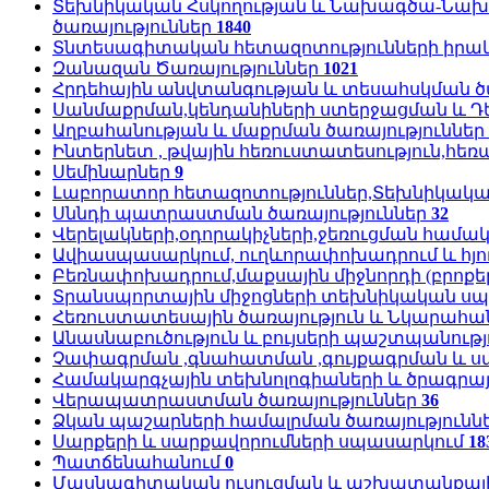
Տեխնիկական Հսկողության և Նախագծա-Նախ
ծառայություններ
1840
Տնտեսագիտական հետազոտությունների իրակ
Զանազան Ծառայություններ
1021
Հրդեհային անվտանգության և տեսահսկման ծ
Սանմաքրման,կենդանիների ստերջացման և Դ
Աղբահանության և մաքրման ծառայություններ
Ինտերնետ , թվային հեռուստատեսություն,հ
Սեմինարներ
9
Լաբորատոր հետազոտություններ,Տեխնիկական
Սննդի պատրաստման ծառայություններ
32
Վերելակների,օդորակիչների,ջեռուցման համ
Ավիասպասարկում, ուղևորափոխադրում և հյու
Բեռնափոխադրում,մաքսային միջնորդի (բրոքեր
Տրանսպորտային միջոցների տեխնիկական սպ
Հեռուստատեսային ծառայություն և Նկարահա
Անասնաբուծություն և բույսերի պաշտպանությ
Չափագրման ,գնահատման ,գույքագրման և ս
Համակարգչային տեխնոլոգիաների և ծրագրայ
Վերապատրաստման ծառայություններ
36
Ձկան պաշարների համալրման ծառայությունն
Սարքերի և սարքավորումների սպասարկում
18
Պատճենահանում
0
Մասնագիտական ուսուցման և աշխատանքային