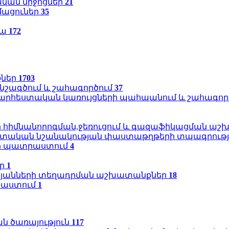
կան միջոցներ
21
մացուներ
35
կա
172
քներ
1703
նշագծում և շահագործում
37
 արհեստական կառույցների պահպանում և շահագոր
երի հիմնանորոգման,ջեռուցում և գազաֆիկացման ա
ետական նշանակության փաստաթղթերի տպագրությ
ի պատրաստում
4
եր
1
կայանների տեղադրման աշխատանքներ
18
տրաստում
1
ն ծառայություն
117