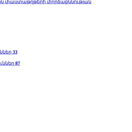
ին փաստաթղթերի փորձաքննության
ւններ
33
ուններ
87