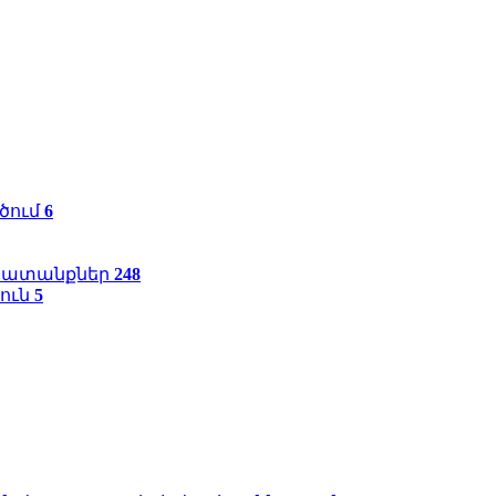
ծում
6
շխատանքներ
248
ուն
5