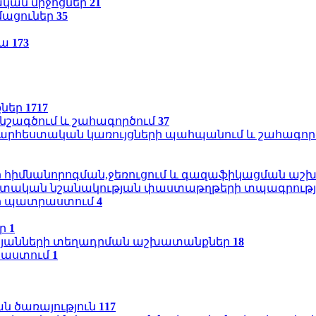
կան միջոցներ
21
մացուներ
35
կա
173
քներ
1717
նշագծում և շահագործում
37
 արհեստական կառույցների պահպանում և շահագոր
երի հիմնանորոգման,ջեռուցում և գազաֆիկացման ա
ետական նշանակության փաստաթղթերի տպագրությ
ի պատրաստում
4
եր
1
կայանների տեղադրման աշխատանքներ
18
տրաստում
1
ն ծառայություն
117