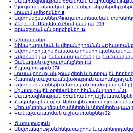
Սպառազինության օժանդակ ապրանքանյութա
Գյուղատնտեսական թունանյութեր,սերմեր,սեր
Լրատվամիջոցներ
0
Ավտոմեքենաներ,Գյուղատնտեսական տեխնի
Հեղուկ և Սեղմված բնական գազ
179
Երաժշտական գործիքներ
32
Աշխատանք
Շինարարական և վերանորոգման աշխատան
Ավտոմոբիլային ճանապարհների պահպանում,
Ավտոմոբիլային ճանապարհների վրա գտնվող
Զանազան աշխատանքներ
113
Տպագրություն
274
Լուսավորության,ջրագծերի և խորքային հոր
Հատուկ պաշտպանվածություն պահանջող պ
Ավտոմեքենաների պետական համարանիշներ
Մշակութային օբյեկտների հիմնանորոգում
21
Սպառազինության օժանդակող աշխատանքն
Հակակարկտային, Արևային ֆոտովոլտային 
Մեդալների,կրծքանշանների և կնիքների պա
Կանաչապատման աշխատանքներ
22
Ծառայություն
Անվտանգության,ինկասացիոն և պահնորդակա