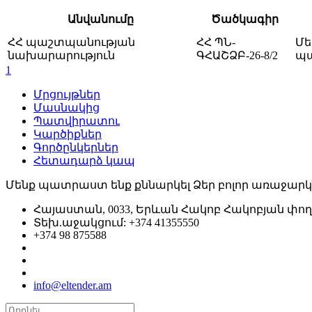
Անվանումը
Ծածկագիր
ՀՀ պաշտպանության
ՀՀ ՊՆ-
Մե
նախարարություն
ԳՀԱՇՁԲ-26-8/2
պ
1
Մրցույթներ
Մասնակից
Պատվիրատու
Կարծիքներ
Գործընկերներ
Հետադարձ կապ
Մենք պատրաստ ենք քննարկել Ձեր բոլոր առաջարկ
Հայաստան, 0033, Երևան Հակոբ Հակոբյան փող.,
Տեխ.աջակցում: +374 41355550
+374 98 875588
info@eltender.am