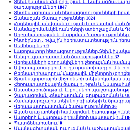
Տեխնիկական Հսկողության և Նախագծա-Նախ
ծառայություններ
1847
Տնտեսագիտական հետազոտությունների իրակ
Զանազան Ծառայություններ
1024
Հրդեհային անվտանգության և տեսահսկման ծ
Սանմաքրման,կենդանիների ստերջացման և Դ
Աղբահանության և մաքրման ծառայություններ
Ինտերնետ , թվային հեռուստատեսություն,հ
Սեմինարներ
9
Լաբորատոր հետազոտություններ,Տեխնիկական
Սննդի պատրաստման ծառայություններ
32
Վերելակների,օդորակիչների,ջեռուցման համ
Ավիասպասարկում, ուղևորափոխադրում և հյու
Բեռնափոխադրում,մաքսային միջնորդի (բրոքեր
Տրանսպորտային միջոցների տեխնիկական սպ
Հեռուստատեսային ծառայություն և Նկարահա
Անասնաբուծություն և բույսերի պաշտպանությ
Չափագրման ,գնահատման ,գույքագրման և ս
Համակարգչային տեխնոլոգիաների և ծրագրայ
Վերապատրաստման ծառայություններ
36
Ձկան պաշարների համալրման ծառայությունն
Սարքերի և սարքավորումների սպասարկում
18
Պատճենահանում
0
Մասնագիտական ուսուցման և աշխատանքային