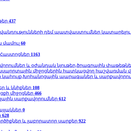
թեր
437
իվանդությունների դեմ պատվաստումներ կատարել
 մամուլ
60
ր,Հաստոցներ
1163
րումներ և օժանդակ նյութեր,ծրագրային փաթեթն
նսպորտային միջոցներին հատկացվող հաշվառման 
ր կահույք,Խոհանոցային պարագաներ և սարքավորո
եր և կնիքներ
108
ցքի միջոցներ
466
ային սարքավորումներ
612
այլակներ
0
ր
628
ործիքներ և լաբորատոր սարքեր
922