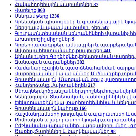
Հակահրդեհային ապրանքներ
37
Վառելիք
868
Սննդամթերք
1236
Գրենական պիտույքներ և գրասենյակային նյու
Դեղորայք և պատվաստանյութեր
547
Գյուղատնտեսական կենդանիների վարակիչ հ
ախտորոշիչ միջոցներ
9
Գրքեր դասագրքեր, ամսագրեր և պարբերական
Ավտոպահեստամասեր,քսայուղեր
441
Շինանյութեր-Գործիքներ,Էլեկտրական սարքե
Զանազան ապրանքներ
382
Համակարգչային և պատճենահանման սարքավո
Վարորդական վկայականներ,Անձնագրեր,տրա
Գրասենյակային, Մարզական գույք, լաբորատո
Հանդերձանք,Սպիտակեղեն
217
Մեդալներ,կրծքանշաններ,դրոշներ,հուշանվերն
Կենցաղային, Տնտեսական, սանհիգիենիկ և լվա
Էլեկտրատեխնիկա, ռադիոտեխնիկա և կենցաղ
Գրասենյակային կահույք
166
Հաշմանդամների լսողական ապարատներ և ս
Քիմիական և լաբորատոր նյութեր,պարագանե
Բժշկական պարագաներ, սարքավորումներ , գ
Ծառեր,Ծաղիկներ և ծաղկեպսակներ
98