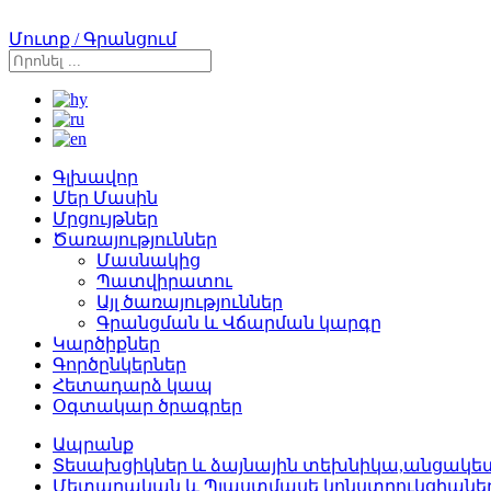
Մուտք / Գրանցում
Գլխավոր
Մեր Մասին
Մրցույթներ
Ծառայություններ
Մասնակից
Պատվիրատու
Այլ ծառայություններ
Գրանցման և Վճարման կարգը
Կարծիքներ
Գործընկերներ
Հետադարձ կապ
Օգտակար ծրագրեր
Ապրանք
Տեսախցիկներ և ձայնային տեխնիկա,անցակետ
Մետաղական և Պլաստմասե կոնստրուկցիանե