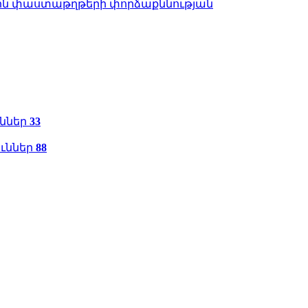
ին փաստաթղթերի փորձաքննության
ւններ
33
ուններ
88