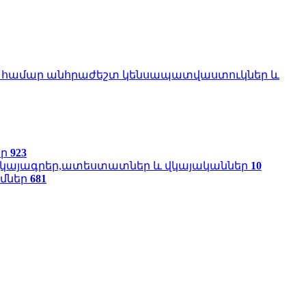
ու համար անհրաժեշտ կենսապատվաստուկներ և
եր
923
վկայագրեր,ատեստատներ և վկայականներ
10
ւմներ
681