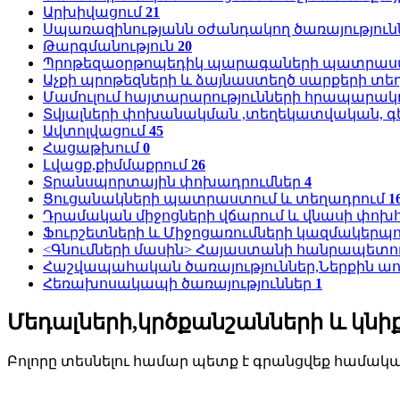
Արխիվացում
21
Սպառազինությանն օժանդակող ծառայություն
Թարգմանություն
20
Պրոթեզաօրթոպեդիկ պարագաների պատրաստ
Աչքի պրոթեզների և ձայնաստեղծ սարքերի տե
Մամուլում հայտարարությունների հրապարակ
Տվյալների փոխանակման ,տեղեկատվական, գ
Ավտոլվացում
45
Հացաթխում
0
Լվացք,քիմմաքրում
26
Տրանսպորտային փոխադրումներ
4
Ցուցանակների պատրաստում և տեղադրում
1
Դրամական միջոցների վճարում և վնասի փո
Ֆուրշետների և Միջոցառումների կազմակերպ
<Գնումների մասին> Հայաստանի հանրապետու
Հաշվապահական ծառայություններ,Ներքին ա
Հեռախոսակապի ծառայություններ
1
Մեդալների,կրծքանշանների և կն
Բոլորը տեսնելու համար պետք է գրանցվեք համակ