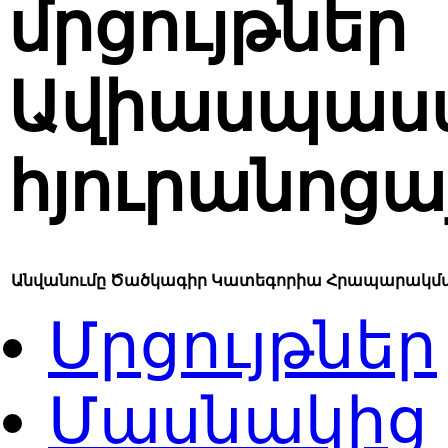
մրցույթներ
Ավիասպասա
հյուրանոցա
Անվանումը
Ծածկագիր
Կատեգորիա
Հրապարակմա
Մրցույթներ
Մասնակից