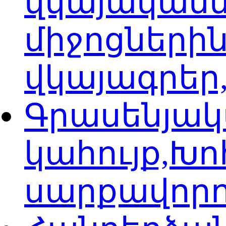
վկայականն
միջոցների
վկայագրեր
Գրասենյակ
կահույք,Խ
սարքավորո