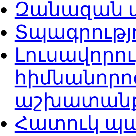
Զանազան 
Տպագրությ
Լուսավորու
հիմնանորո
աշխատան
Հատուկ պ