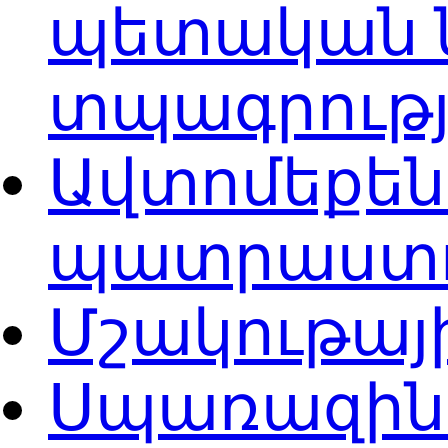
պետական 
տպագրությ
Ավտոմեքե
պատրաստ
Մշակութայ
Սպառազին