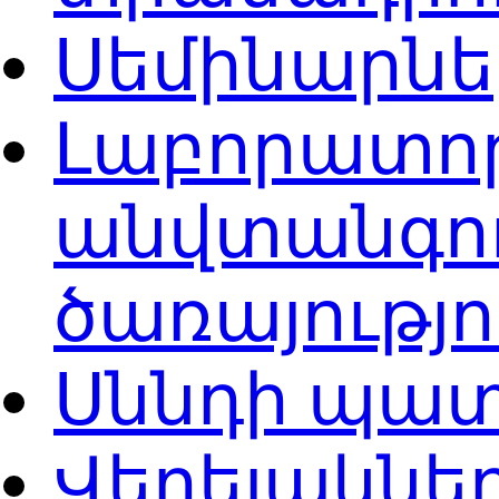
Սեմինարն
Լաբորատոր
անվտանգու
ծառայությ
Սննդի պատ
Վերելակներ