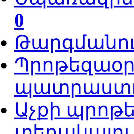
0
Թարգմանու
Պրոթեզաօ
պատրաստու
Աչքի պրոթ
տեղակայո