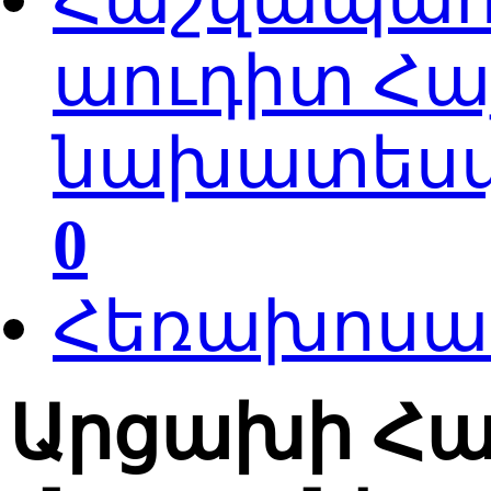
աուդիտ Հա
նախատեսվա
0
Հեռախոսակ
Արցախի Հա