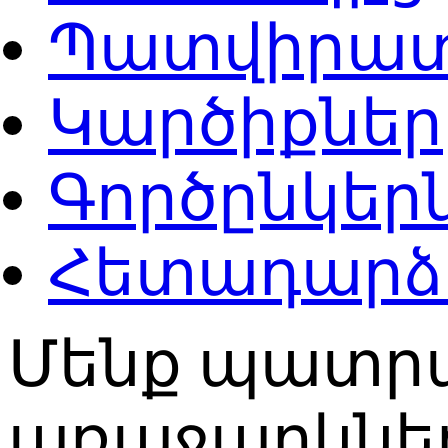
Պատվիրատ
Կարծիքներ
Գործընկեր
Հետադարձ
Մենք պատրա
առաջարկներ