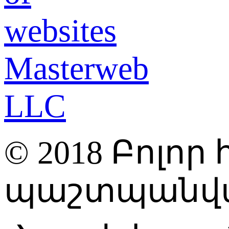
© 2018 Բոլո
պաշտպանվա