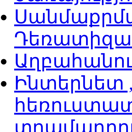
Սանմաքրմա
Դեռատիզաց
Աղբահանու
Ինտերնետ ,
հեռուստատ
տրամադրո