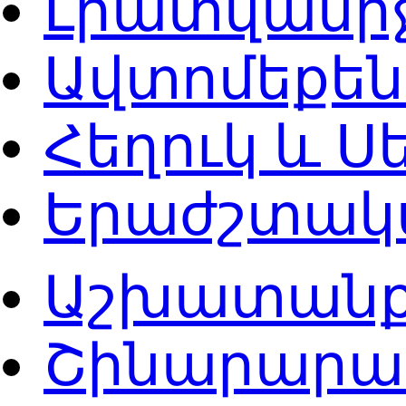
Լրատվամի
Ավտոմեքե
Հեղուկ և 
Երաժշտակ
Աշխատան
Շինարարա