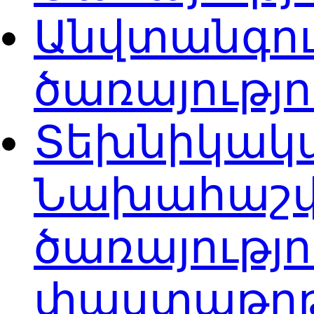
Անվտանգու
ծառայությ
Տեխնիկակա
Նախահաշվ
ծառայությ
փաստաթղթ