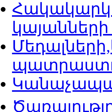
Հակակարկտ
կայաններ
Մեդալների
պատրաստ
Կանաչապ
Ծառայությ