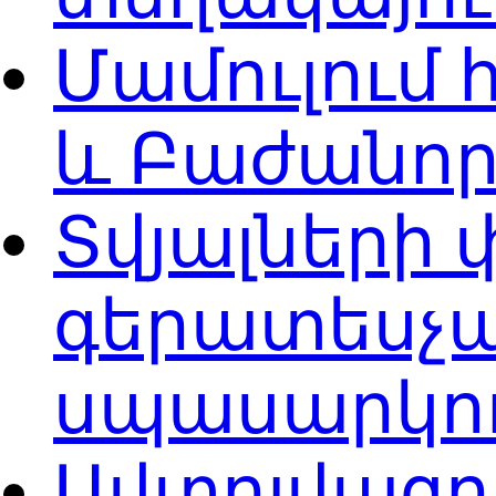
Մամուլում
և Բաժանոր
Տվյալների
գերատեսչա
սպասարկո
Ավտոլվացո