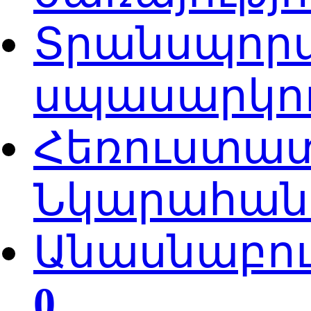
Տրանսպորտ
սպասարկու
Հեռուստատ
Նկարահանո
Անասնաբուծ
0