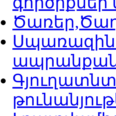
գործիքներ
Ծառեր,Ծաղ
Սպառազին
ապրանքանյ
Գյուղատն
թունանյութ