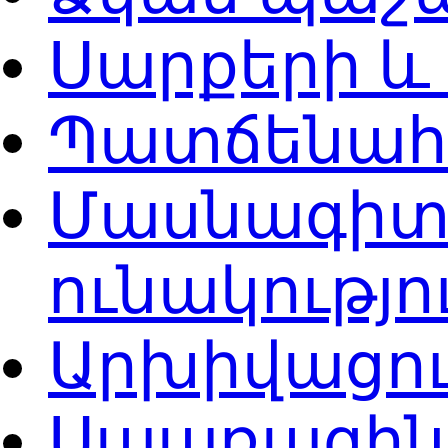
Սարքերի և
Պատճենահ
Մասնագիտ
ունակությ
Արխիվացո
Սպառազինո