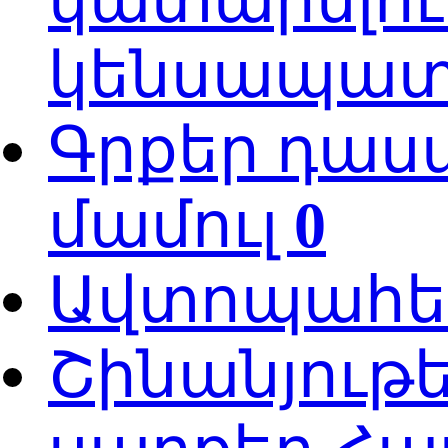
կատարելու
կենսապատվ
Գրքեր դաս
մամուլ
0
Ավտոպահե
Շինանյութ