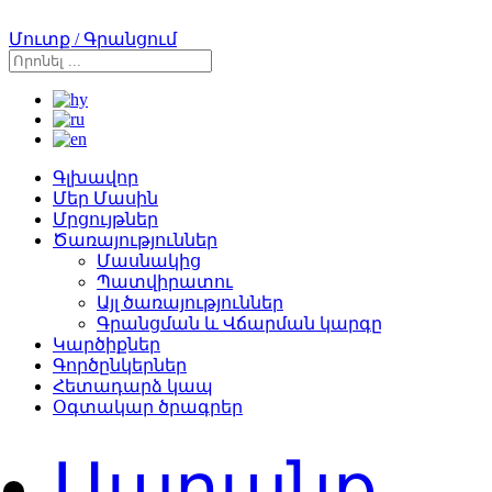
Մուտք / Գրանցում
Գլխավոր
Մեր Մասին
Մրցույթներ
Ծառայություններ
Մասնակից
Պատվիրատու
Այլ ծառայություններ
Գրանցման և Վճարման կարգը
Կարծիքներ
Գործընկերներ
Հետադարձ կապ
Օգտակար ծրագրեր
Ապրանք