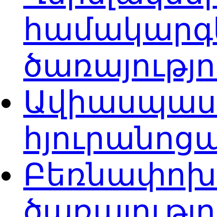
համակարգ
ծառայությ
Ավիասպասա
հյուրանոցա
Բեռնափոխա
ծառայությ