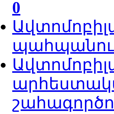
0
Ավտոմոբիլ
պահպանում
Ավտոմոբիլ
արհեստակա
շահագործո