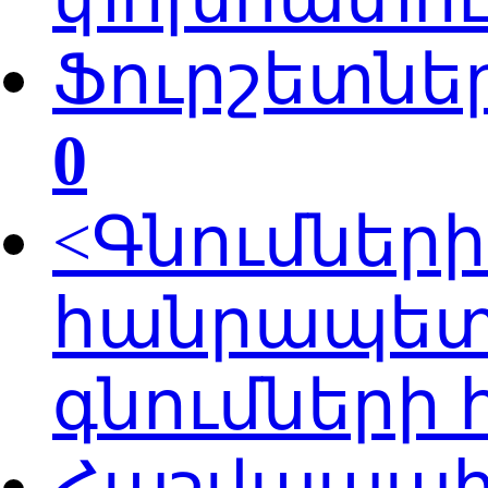
Ֆուրշետնե
0
<Գնումներ
հանրապետ
գնումների
Հաշվապահա