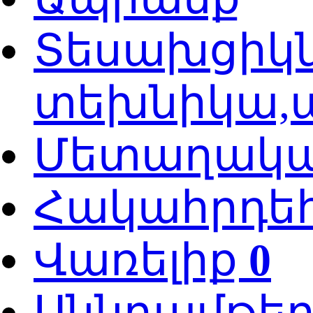
Տեսախցիկն
տեխնիկա,ա
Մետաղական
Հակահրդե
Վառելիք
0
Սննդամթե