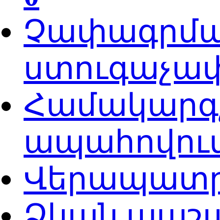
Չափագրման
ստուգաչափ
Համակարգչ
ապահովում
Վերապատր
Ձկան պաշա