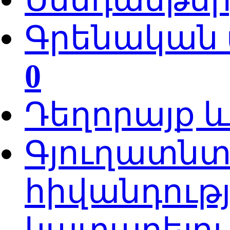
Գրենական պ
0
Դեղորայք 
Գյուղատնտ
հիվանդութ