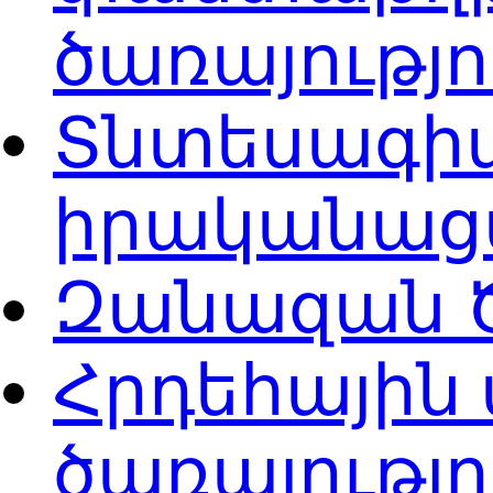
ծառայությ
Տնտեսագիտ
իրականացմ
Զանազան Ծ
Հրդեհային
ծառայությ