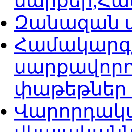
սարքեր,Հ
Զանազան 
Համակարգ
սարքավորո
փաթեթներ
Վարորդակ