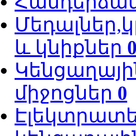
Հանդերձա
Մեդալներ,կ
և կնիքներ
Կենցաղայի
միջոցներ
0
Էլեկտրատ