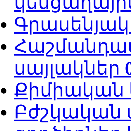
կենցաղայի
Գրասենյակ
Հաշմանդա
սայլակներ
Քիմիական 
Բժշկական 