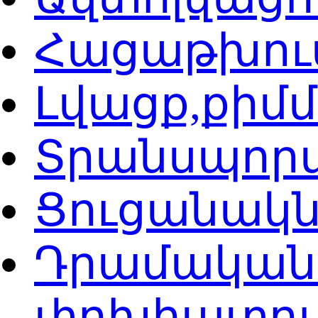
Հացաթխու
Լվացք,քիմ
Տրանսպոր
Ցուցանակն
Դրամական 
փոխհատուց