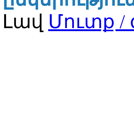
Լավ
Մուտք /