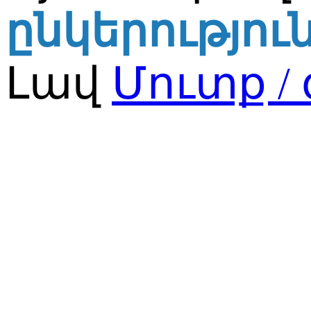
ընկերությու
Լավ
Մուտք /